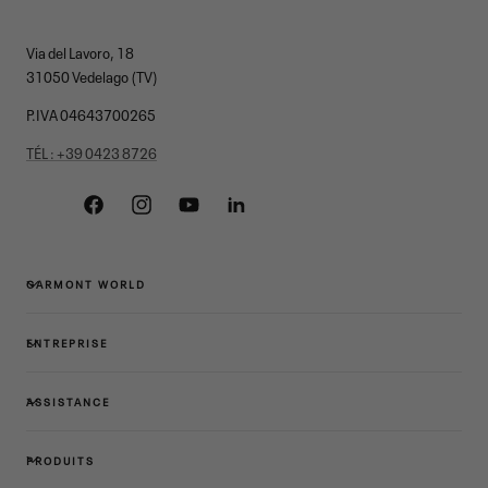
Via del Lavoro, 18
31050 Vedelago (TV)
P.IVA 04643700265
TÉL : +39 0423 8726
Facebook
Instagram
YouTube
Linkedin
GARMONT WORLD
ENTREPRISE
ASSISTANCE
PRODUITS