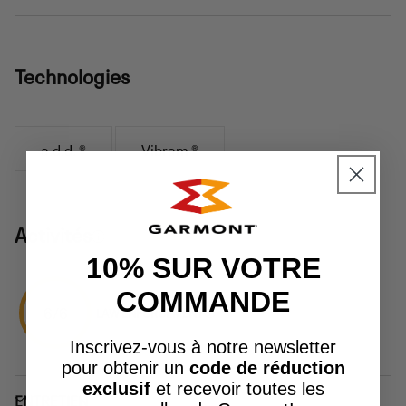
Technologies
a.d.d. ®
Vibram ®
Activités
10% SUR VOTRE
COMMANDE
6/6
LAW ENFORCEMENT
Inscrivez-vous à notre newsletter
pour obtenir un
code de réduction
exclusif
et recevoir toutes les
ENTRETIEN