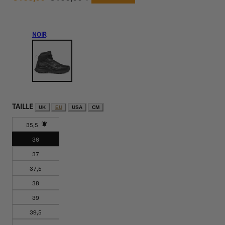
UNITAIRE
de
régulier
vente
NOIR
TAILLE
UK
EU
USA
CM
35,5
Variante
36
épuisée
37
ou
indisponible
37,5
38
39
39,5