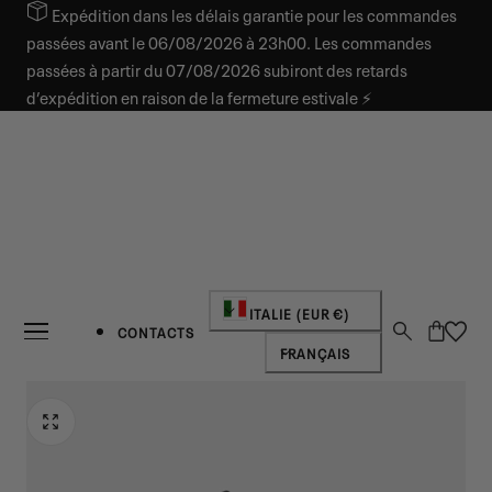
Expédition dans les délais garantie pour les commandes
SER AU CONTENU
passées avant le 06/08/2026 à 23h00. Les commandes
passées à partir du 07/08/2026 subiront des retards
d’expédition en raison de la fermeture estivale ⚡
Pays/région
ITALIE (EUR €)
Panier
CONTACTS
Langue
FRANÇAIS
NOUVEAUTÉ