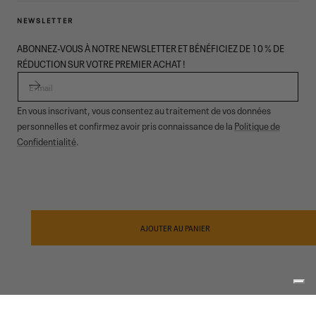
NEWSLETTER
ABONNEZ-VOUS À NOTRE NEWSLETTER ET BÉNÉFICIEZ DE 10 % DE
RÉDUCTION SUR VOTRE PREMIER ACHAT !
E-MAIL
En vous inscrivant, vous consentez au traitement de vos données
personnelles et confirmez avoir pris connaissance de la
Politique de
Confidentialité
.
© 2026,
Garmont Outdoor
. All rights reserved.
Confidentialité
informative
,
Conditions de vente
,
Cookies
,
ODR
Modes
de
AJOUTER AU PANIER
paiement