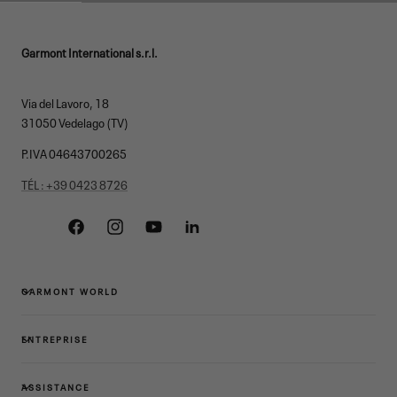
Garmont International s.r.l.
Via del Lavoro, 18
31050 Vedelago (TV)
P.IVA 04643700265
TÉL : +39 0423 8726
Facebook
Instagram
YouTube
Linkedin
GARMONT WORLD
ENTREPRISE
ASSISTANCE