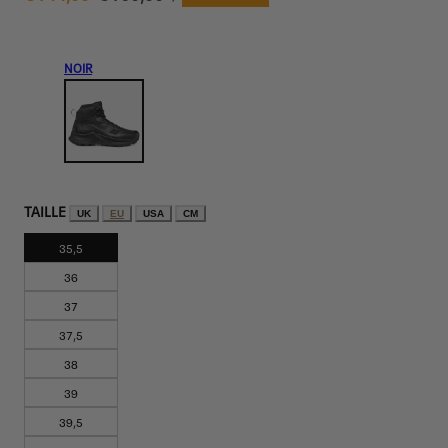
UNITAIRE
de
régulier
vente
NOIR
TAILLE
UK
EU
USA
CM
35,5
36
37
37,5
38
39
39,5