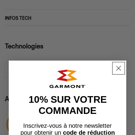
INFOS TECH
Technologies
a.d.d. ®
Vibram ®
G-Dry ®
Activités
10% SUR VOTRE
COMMANDE
6/6
LAW ENFORCEMENT
Inscrivez-vous à notre newsletter
pour obtenir un
code de réduction