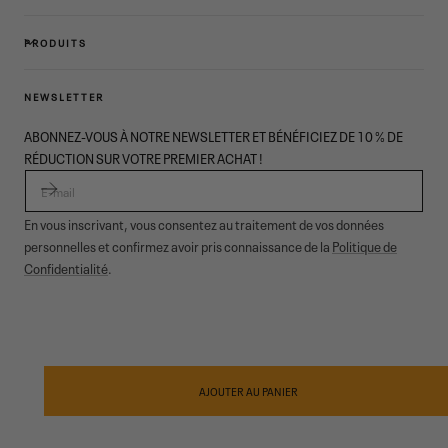
PRODUITS
NEWSLETTER
ABONNEZ-VOUS À NOTRE NEWSLETTER ET BÉNÉFICIEZ DE 10 % DE
RÉDUCTION SUR VOTRE PREMIER ACHAT !
E-MAIL
En vous inscrivant, vous consentez au traitement de vos données
personnelles et confirmez avoir pris connaissance de la
Politique de
Confidentialité
.
© 2026,
Garmont Outdoor
. All rights reserved.
Confidentialité
informative
,
Conditions de vente
,
Cookies
,
ODR
Modes
de
AJOUTER AU PANIER
paiement