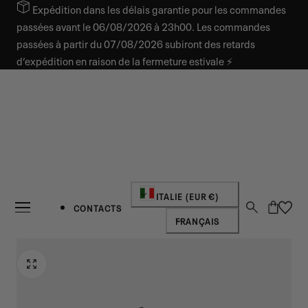
Expédition dans les délais garantie pour les commandes
SER AU CONTENU
passées avant le 06/08/2026 à 23h00. Les commandes
passées à partir du 07/08/2026 subiront des retards
d’expédition en raison de la fermeture estivale ⚡
Pays/région
ITALIE (EUR €)
Panier
CONTACTS
Langue
FRANÇAIS
NOUVEAUTÉ