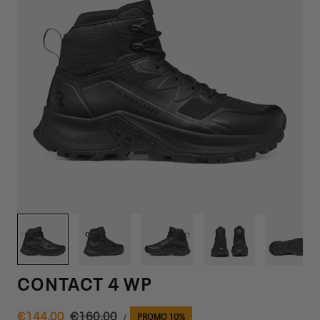
1
/
6
CONTACT 4 WP
PRIX
Prix
€144,00
Prix
€160,00
PROMO 10%
PAR
/