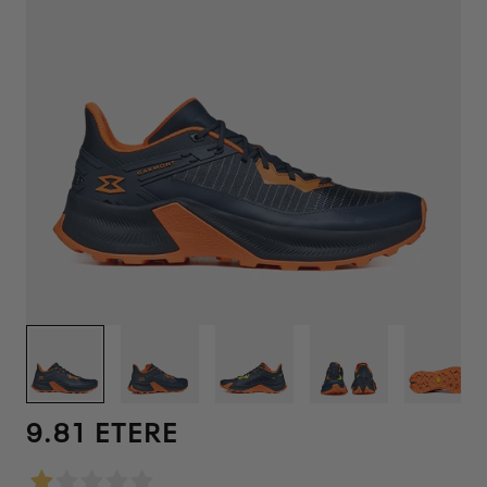
1
/
12
9.81 ETERE