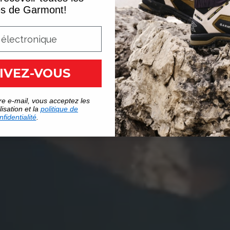
es de Garmont!
IVEZ-VOUS
re e-mail, vous acceptez les
lisation et la
politique de
nfidentialité
.