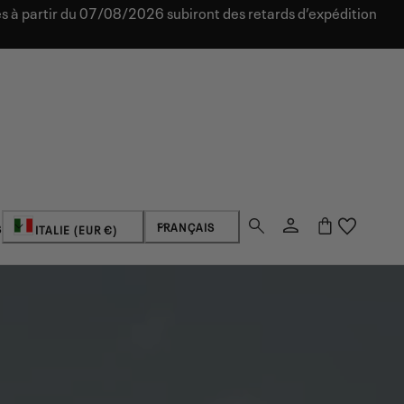
 à partir du 07/08/2026 subiront des retards d’expédition
Se
Pays/région
Langue
Panier
FRANÇAIS
S
ITALIE (EUR €)
connecter