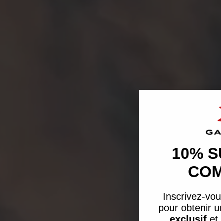
10% S
CO
Inscrivez-vou
pour obtenir 
exclusif
et 