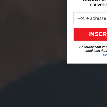
nouvell
INSCR
En fournissant vot
conditions d'uti
co