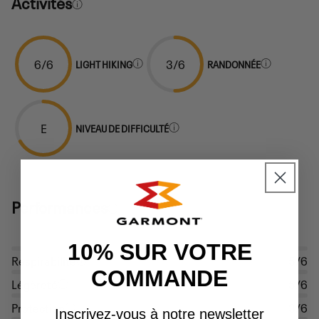
Activités
6/6
3/6
LIGHT HIKING
RANDONNÉE
E
NIVEAU DE DIFFICULTÉ
Performances
10% SUR VOTRE
Respirabilité
5/6
COMMANDE
Légèreté
5/6
Protection
3/6
Inscrivez-vous à notre newsletter