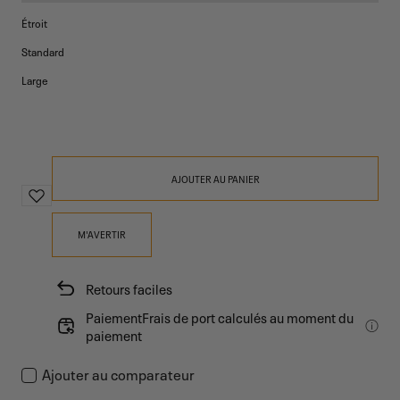
indisponible
Étroit
Standard
Large
AJOUTER AU PANIER
M'AVERTIR
Retours faciles
PaiementFrais de port calculés au moment du
paiement
Ajouter au comparateur