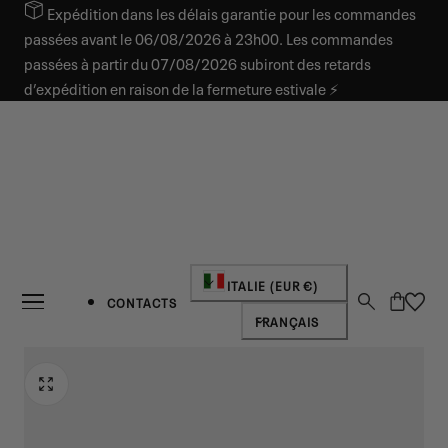
Expédition dans les délais garantie pour les commandes
SER AU CONTENU
passées avant le 06/08/2026 à 23h00. Les commandes
passées à partir du 07/08/2026 subiront des retards
d’expédition en raison de la fermeture estivale ⚡
Pays/région
ITALIE (EUR €)
Panier
CONTACTS
Langue
FRANÇAIS