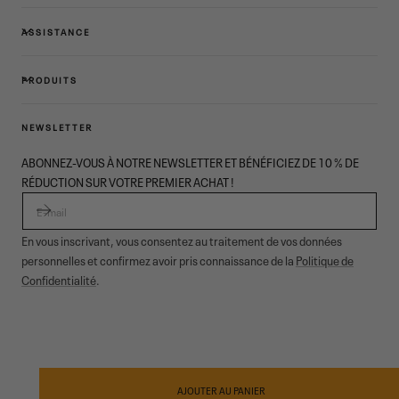
ASSISTANCE
PRODUITS
NEWSLETTER
ABONNEZ-VOUS À NOTRE NEWSLETTER ET BÉNÉFICIEZ DE 10 % DE
RÉDUCTION SUR VOTRE PREMIER ACHAT !
E-MAIL
En vous inscrivant, vous consentez au traitement de vos données
personnelles et confirmez avoir pris connaissance de la
Politique de
Confidentialité
.
© 2026,
Garmont Outdoor
. All rights reserved.
Confidentialité
informative
,
Conditions de vente
,
Cookies
,
ODR
Modes
de
AJOUTER AU PANIER