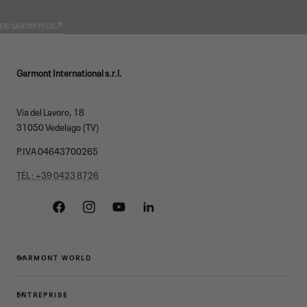
TECHNOLOGIES
EN SAVOIR PLUS
Garmont International s.r.l.
Via del Lavoro, 18
31050 Vedelago (TV)
P.IVA 04643700265
TÉL : +39 0423 8726
Facebook
Instagram
YouTube
Linkedin
GARMONT WORLD
ENTREPRISE