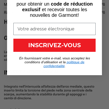
Maintien
4/6
pour obtenir un
code de réduction
exclusif
et recevoir toutes les
Rigidité
3/6
nouvelles de Garmont!
HIGHLIGHTS
G-WRAP
INSCRIVEZ-VOUS
La technologie G-Wrap, activée par le système de laçage,
enveloppe l’avant-pied pour offrir plus de stabilité et de
En fournissant votre e-mail, vous acceptez les
sécurité.
conditions d'utilisation et la
politique de
confidentialité
.
INSERT ANTI-TORSION
Integrato nell’intersuola all’altezza dell’arco mediale, questo
inserto limita la torsione del piede nella zona centrale della
scarpa, aumentando la stabilità durante gli appoggi e i
cambi di direzione.