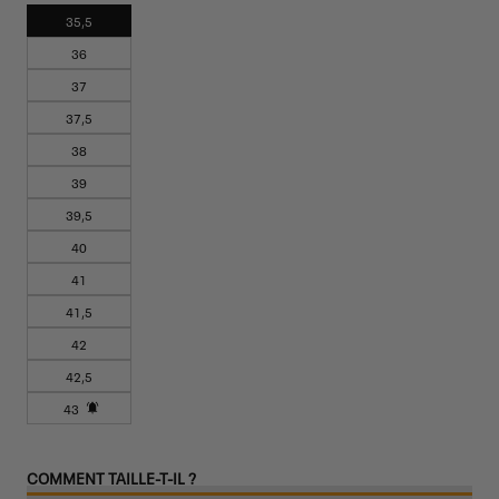
35,5
36
37
37,5
38
39
39,5
40
41
41,5
42
42,5
43
Variante
épuisée
ou
COMMENT TAILLE-T-IL ?