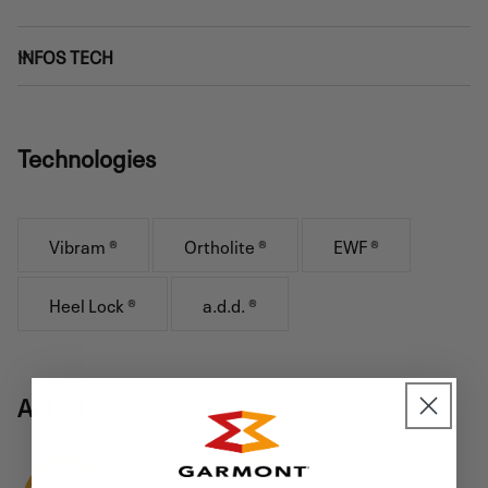
INFOS TECH
Technologies
Vibram ®
Ortholite ®
EWF ®
Heel Lock ®
a.d.d. ®
Activités