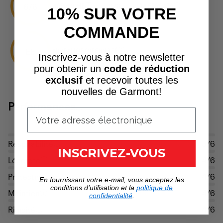
6/6
6/6
APPROCHE
VIA FERRATA
10% SUR VOTRE
COMMANDE
EE
NIVEAU DE DIFFICULTÉ
Inscrivez-vous à notre newsletter
pour obtenir un
code de réduction
exclusif
et recevoir toutes les
nouvelles de Garmont!
Performances
Respirabilité
5/6
INSCRIVEZ-VOUS
Légèreté
4/6
Protection
4/6
En fournissant votre e-mail, vous acceptez les
conditions d'utilisation et la
politique de
Maintien
4/6
confidentialité
.
Rigidité
4/6