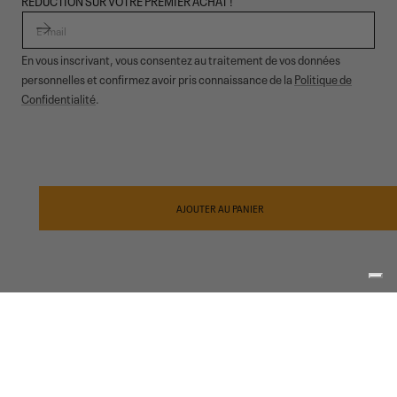
RÉDUCTION SUR VOTRE PREMIER ACHAT !
E-MAIL
En vous inscrivant, vous consentez au traitement de vos données
personnelles et confirmez avoir pris connaissance de la
Politique de
Confidentialité
.
© 2026,
Garmont Outdoor
. All rights reserved.
Confidentialité
informative
,
Conditions de vente
,
Cookies
,
ODR
Modes
de
AJOUTER AU PANIER
paiement