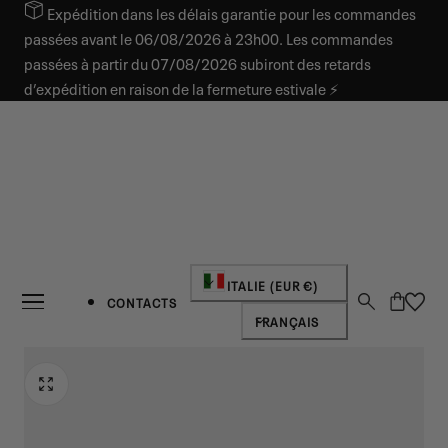
Expédition dans les délais garantie pour les commandes
SER AU CONTENU
passées avant le 06/08/2026 à 23h00. Les commandes
passées à partir du 07/08/2026 subiront des retards
d’expédition en raison de la fermeture estivale ⚡
Pays/région
ITALIE (EUR €)
Panier
CONTACTS
Langue
FRANÇAIS