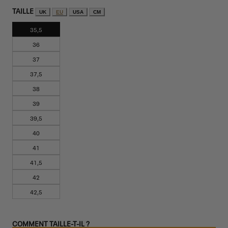
TAILLE
UK
EU
USA
CM
35,5
36
37
37,5
38
39
39,5
40
41
41,5
42
42,5
COMMENT TAILLE-T-IL ?