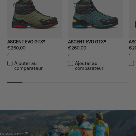
ASCENT EVO GTX®
ASCENT EVO GTX®
AS
Prix
€260,00
Prix
€260,00
Pri
€2
PRIX
PRIX
PRIX
PAR
PAR
PA
/
/
/
régulier
régulier
rég
UNITAIRE
UNITAIRE
UNIT
Ajouter au
Ajouter au
comparateur
comparateur
GARMONT WORLD
AMBASSADOR
EN SAVOIR PLUS