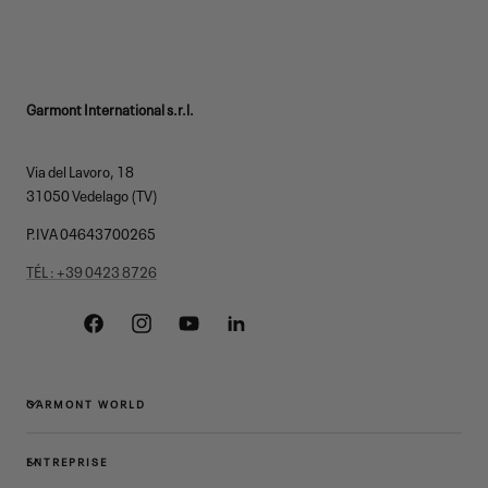
Garmont International s.r.l.
Via del Lavoro, 18
31050 Vedelago (TV)
P.IVA 04643700265
TÉL : +39 0423 8726
Facebook
Instagram
YouTube
Linkedin
GARMONT WORLD
ENTREPRISE