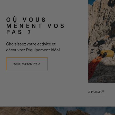
DEUX LIGNES
OÙ VOUS
UNE SEULE
MÈNENT VOS
PAS ?
VISION
Choisissez votre activité et
découvrez l’équipement idéal
TOUS LES PRODUITS
DÉCOUVRIR 9.81
DÉCOUVRIR TRADIZIONE
ALPINISME