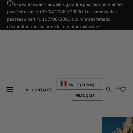
Expédition dans les délais garantie pour les commandes
SER AU CONTENU
passées avant le 06/08/2026 à 23h00. Les commandes
passées à partir du 07/08/2026 subiront des retards
d’expédition en raison de la fermeture estivale ⚡
Pays/région
ITALIE (EUR €)
Panier
CONTACTS
Langue
FRANÇAIS
NOUVEAUTÉS