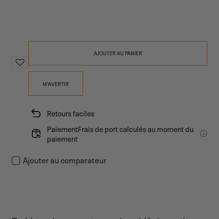
ou
indisponible
AJOUTER AU PANIER
M'AVERTIR
Retours faciles
PaiementFrais de port calculés au moment du
paiement
Ajouter au comparateur