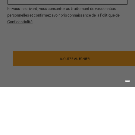
En vous inscrivant, vous consentez au traitement de vos données
personnelles et confirmez avoir pris connaissance de la
Politique de
Confidentialité
.
© 2026,
Garmont Outdoor
. All rights reserved.
Confidentialité
informative
,
Conditions de vente
,
Cookies
,
ODR
Modes
de
AJOUTER AU PANIER
paiement