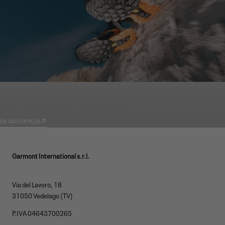
GARMONT WORLD
TECHNOLOGIES
EN SAVOIR PLUS
Garmont International s.r.l.
Via del Lavoro, 18
31050 Vedelago (TV)
P.IVA 04643700265