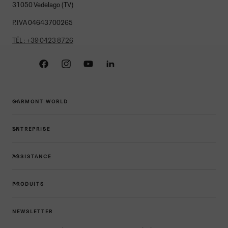
31050 Vedelago (TV)
P.IVA 04643700265
TÉL : +39 0423 8726
Facebook
Instagram
YouTube
Linkedin
GARMONT WORLD
ENTREPRISE
ASSISTANCE
PRODUITS
NEWSLETTER