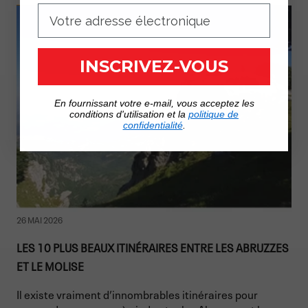
INSCRIVEZ-VOUS
En fournissant votre e-mail, vous acceptez les
conditions d'utilisation et la
politique de
confidentialité
.
26 MAI 2026
LES 10 PLUS BEAUX ITINÉRAIRES ENTRE LES ABRUZZES
ET LE MOLISE
Il existe vraiment d’innombrables itinéraires pour