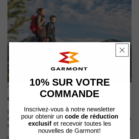
10% SUR VOTRE
5 JUIN 2026
COMMANDE
CAMMINO RETICO : ÉTAPES, ITINÉRAIRE ET INFOS
Inscrivez-vous à notre newsletter
Le Cammino Retico est un itinéraire de randonnée qui
pour obtenir un
code de réduction
traverse des paysages alpins, des villages authentiques
exclusif
et recevoir toutes les
et des témoignages historiques...
nouvelles de Garmont!
EN SAVOIR PLUS