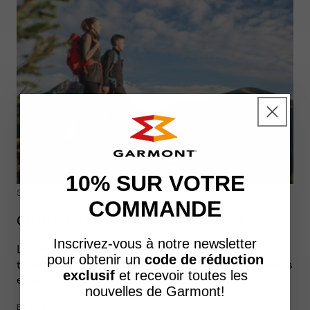
10% SUR VOTRE
5 JUIN 2026
COMMANDE
CAMMINO RETICO : ÉTAPES, ITINÉRAIRE ET INFOS
Inscrivez-vous à notre newsletter
Le Cammino Retico est un itinéraire de randonnée qui
pour obtenir un
code de réduction
traverse des paysages alpins, des villages authentiques
exclusif
et recevoir toutes les
et des témoignages historiques...
nouvelles de Garmont!
EN SAVOIR PLUS