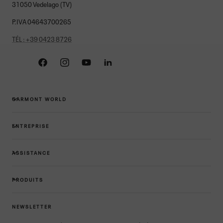
31050 Vedelago (TV)
P.IVA 04643700265
TÉL : +39 0423 8726
Facebook
Instagram
YouTube
Linkedin
GARMONT WORLD
ENTREPRISE
ASSISTANCE
PRODUITS
NEWSLETTER