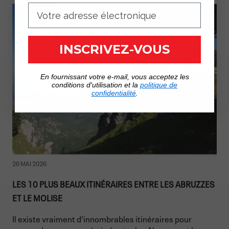
INSCRIVEZ-VOUS
En fournissant votre e-mail, vous acceptez les
conditions d'utilisation et la
politique de
confidentialité
.
26 MAI 2026
LES 10 PLUS BEAUX ITINÉRAIRES ENTRE LES ABRUZZES
ET LE MOLISE
Il existe vraiment d’innombrables itinéraires pour