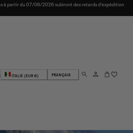
 à partir du 07/08/2026 subiront des retards d’expédition
Se
Pays/région
Langue
Panier
FRANÇAIS
S
ITALIE (EUR €)
connecter