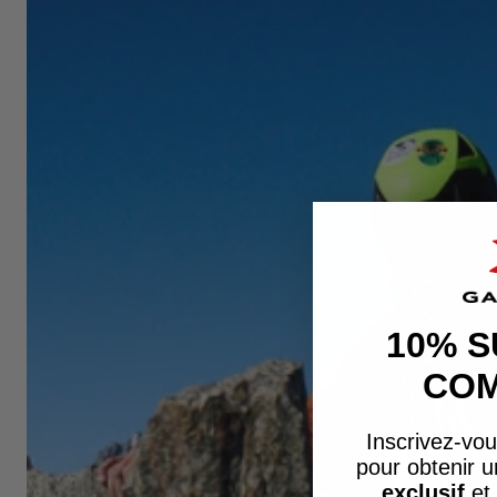
10% S
CO
Inscrivez-vou
pour obtenir 
exclusif
et 