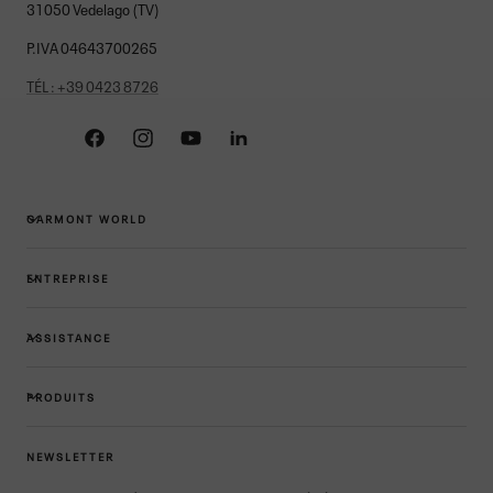
31050 Vedelago (TV)
P.IVA 04643700265
TÉL : +39 0423 8726
Facebook
Instagram
YouTube
Linkedin
GARMONT WORLD
ENTREPRISE
ASSISTANCE
PRODUITS
NEWSLETTER