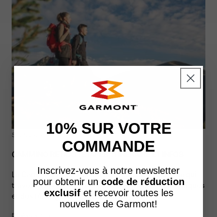
10% SUR VOTRE
5 JUIN 2026
COMMANDE
CAMMINO RETICO : ÉTAPES, ITINÉRAIRE ET INFOS
Inscrivez-vous à notre newsletter
Le Cammino Retico est un itinéraire de randonnée qui
pour obtenir un
code de réduction
traverse des paysages alpins, des villages authentiques
exclusif
et recevoir toutes les
et des témoignages historiques...
nouvelles de Garmont!
EN SAVOIR PLUS