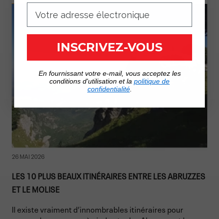
INSCRIVEZ-VOUS
En fournissant votre e-mail, vous acceptez les
conditions d'utilisation et la
politique de
confidentialité
.
26 MAI 2026
LES 10 PLUS BEAUX ITINÉRAIRES ENTRE LES ABRUZZES
ET LE MOLISE
Il existe vraiment d’innombrables itinéraires pour