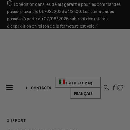
Expédition dans les délais garantie pour les commandes
SER AU CONTENU
passées avant le 06/08/2026 à 23h00. Les commandes
passées à partir du 07/08/2026 subiront des retards
d’expédition en raison de la fermeture estivale ⚡
Pays/région
ITALIE (EUR €)
Panier
CONTACTS
Langue
FRANÇAIS
SUPPORT