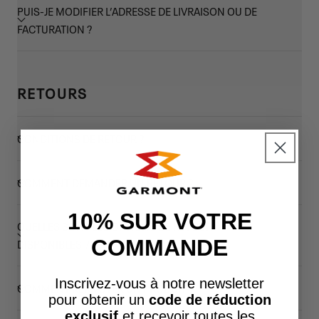
PUIS-JE MODIFIER L’ADRESSE DE LIVRAISON OU DE
FACTURATION ?
RETOURS
CONDITIONS DE RETOUR ?
COMMENT DEMANDER UN RETOUR ?
10% SUR VOTRE
QUELLES SONT LES OPTIONS DE RETOUR
COMMANDE
DISPONIBLES ?
Inscrivez-vous à notre newsletter
COMMENT RENVOYER UN PRODUIT ?
pour obtenir un
code de réduction
exclusif
et recevoir toutes les