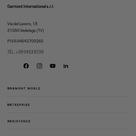
Garmont International s.r.l.
Via del Lavoro, 18
31050 Vedelago (TV)
P.IVA 04643700265
TÉL : +39 0423 8726
Facebook
Instagram
YouTube
Linkedin
GARMONT WORLD
ENTREPRISE
ASSISTANCE